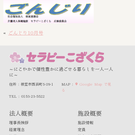
«
ごんじり10月号
～にこやかで個性豊かに過ごせる暮らしを一人一人
に～
住所 : 根室市西浜町5-89-1
MAP :
Google Map で見
る
TEL : 0153-23-5522
法人概要
施設概要
理事長挨拶
施設情報
経営理念
定員