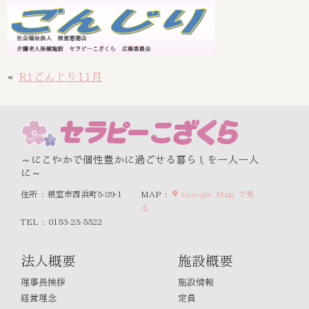
«
R1ごんじり11月
～にこやかで個性豊かに過ごせる暮らしを一人一人
に～
住所 : 根室市西浜町5-89-1
MAP :
Google Map で見
る
TEL : 0153-23-5522
法人概要
施設概要
理事長挨拶
施設情報
経営理念
定員